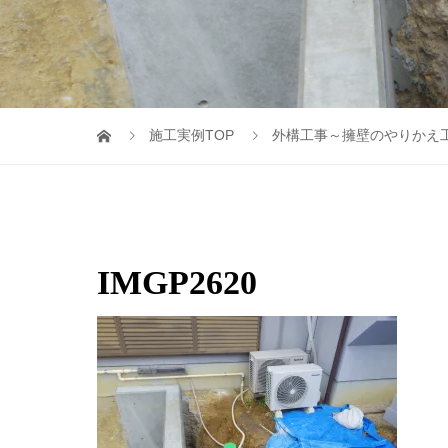
施工実例TOP
外構工事～擁壁のやりかえ
IMGP2620